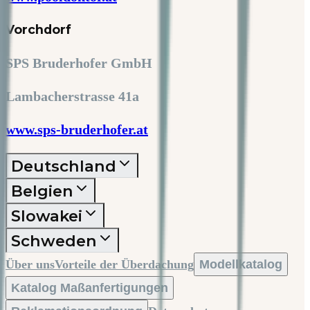
Vorchdorf
SPS Bruderhofer GmbH
Lambacherstrasse 41a
www.sps-bruderhofer.at
Deutschland
Belgien
Slowakei
Schweden
Über uns
Vorteile der Überdachung
Modellkatalog
Katalog Maßanfertigungen